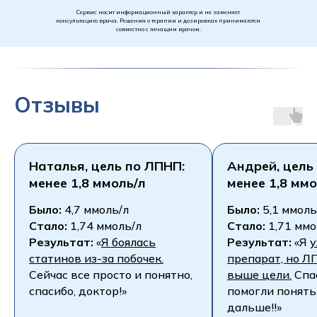
Сервис носит информационный характер и не заменяет
консультацию врача. Решения о терапии и дозировках принимаются
совместно с лечащим врачом.
Отзывы
Наталья, цель по ЛПНП:
Андрей, цель
менее 1,8 ммоль/л
менее 1,8 ммо
Было:
4,7 ммоль/л
Было:
5,1 ммоль
Стало:
1,74 ммоль/л
Стало:
1,71 ммо
Результат:
«
Я боялась
Результат:
«Я
у
статинов из-за побочек.
препарат, но 
Сейчас все просто и понятно,
выше цели.
Спас
спасибо, доктор!»
помогли понять,
дальше!!»