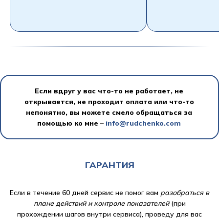
Обо мне
Главная
Полезная информация
Самозанятый
Рудченко Игнат Валерьевич
ИНН 263517883915
Если вдруг у вас что-то не работает, не
открывается, не проходит оплата или что-то
Договор оферты
непонятно, вы можете смело обращаться за
Политика конфиденциальности
помощью ко мне –
info@rudchenko.com
ГАРАНТИЯ
Если в течение 60 дней сервис не помог вам
разобраться в
плане действий и контроле показателей
(при
прохождении шагов внутри сервиса), проведу для вас